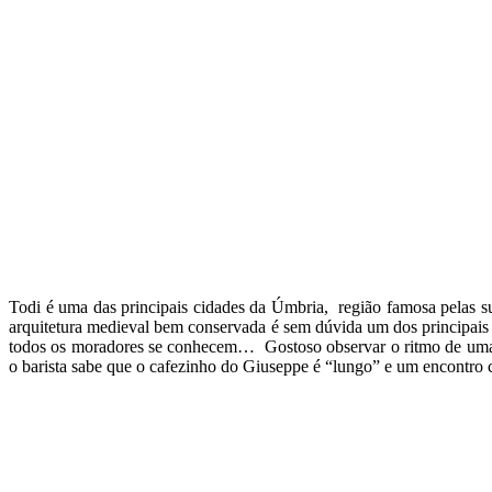
Todi é uma das principais cidades da Úmbria, região fam
osa pelas s
arquitetura medieval bem conservada é sem dúvida um dos principais a
todos os moradores se conhecem… Gostoso observar o ritmo de uma 
o barista sabe que o cafezinho do Giuseppe é “lungo” e um encontro 