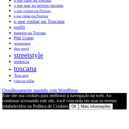
o que fazer na Toscana
o que usar no inverno europeu
o que visitar em Firenze
o que visitar em Florença
o que visitar na Toscana
outfit
passeios na Toscana
Pitti Uomo
restaurante
slow travel
streetstyle
tendencia
toscana
Tuscany
vida na itália
Orgulhosamente mantido com WordPress
Este site usa cookies para melhorar a navegação na web. Ao
continuar acessando este site, você concorda em usar os termos
estabelecidos na Política de Cookies.
Ok
Mais informações